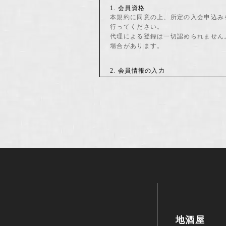
1. 会員資格
本規約に同意の上、所定の入会申込み
行ってください。
代理による登録は一切認められません
場合があります。
2. 会員情報の入力
会員登録手続の際には、入力上の注意
漢字・ローマ数字な どはご使用にな
3. パスワードの管理
(1) パスワードは会員本人のみが利
(2) パスワードは、他人に知られる
(3) パスワードを用いて当社に対
第3条(変更)
1. 会員は、氏名、住所など当社に
2. 変更登録がなされなかったこと
手続がなされた取引は、
地酒屋