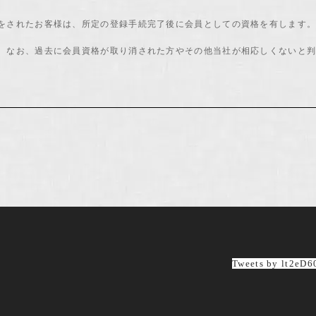
をされたお客様は、所定の登録手続完了後に会員としての資格を有します
。なお、過去に会員資格が取り消された方やその他当社が相応しくないと
をよく読み、所定の入力フォームに必要事項を正確に入力してください。
れません。これらの文字が登録された場合は当社にて変更致します。
用できるものとし、第三者に譲渡・貸与できないものとします。
ことがないよう定期的に変更する等、会員本人が責任をもって管理してくださ
して行われた意思表示は、会員本人の意思表示とみなし、そのために生じる支
届け出た事項に変更があった場合には、速やかに当社に連絡するものとします
Tweets by lt2eD
により生じた損害について、当社は一切責任を負いません。また、変更登録が