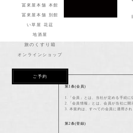
冨來屋本舗 本館
冨來屋本舗 別館
い草屋 花莚
地酒屋
旅のくすり箱
オンラインショップ
ご予約
第1条(会員)
1.「会員」とは、当社が定める手続
2.「会員情報」とは、会員が当社に
3. 本規約は、すべての会員に適用さ
第2条(登録)