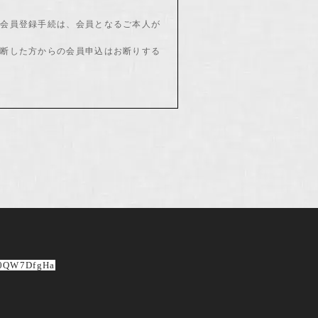
。会員登録手続は、会員となるご本人が
判断した方からの会員申込はお断りする
会員情報の登録において、特殊記号・旧
い。
払等はすべて会員の責任となります。
。
60QW7DfgHa
なされた場合でも、変更登録前にすでに